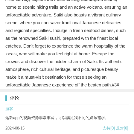
home to scenic hiking trails and an active volcano, ensuring an
unforgettable adventure. Saiki also boasts a vibrant culinary
scene, where you can savor traditional Japanese delicacies
and regional specialties. Indulge in fresh seafood dishes, such
as the renowned Saiki sushi, prepared with the finest local
catches. Don't forget to experience the warm hospitality of the
locals, who will make you feel right at home. Escape the
crowds and discover the hidden charm of Saiki. Its authentic
atmosphere, rich cultural heritage, and picturesque beauty
make it a must-visit destination for those seeking an
unforgettable Japanese experience off the beaten path.#3#
评论
游客
这款app的视频资源非常丰富，可以满足我不同的娱乐需求。
2024-08-15
支持
[0]
反对
[0]