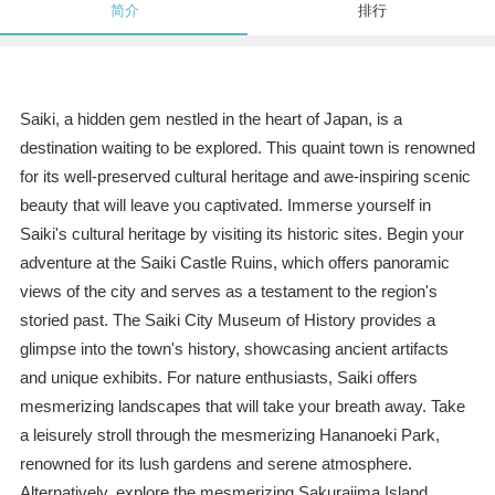
简介
排行
Saiki, a hidden gem nestled in the heart of Japan, is a
destination waiting to be explored. This quaint town is renowned
for its well-preserved cultural heritage and awe-inspiring scenic
beauty that will leave you captivated. Immerse yourself in
Saiki's cultural heritage by visiting its historic sites. Begin your
adventure at the Saiki Castle Ruins, which offers panoramic
views of the city and serves as a testament to the region's
storied past. The Saiki City Museum of History provides a
glimpse into the town's history, showcasing ancient artifacts
and unique exhibits. For nature enthusiasts, Saiki offers
mesmerizing landscapes that will take your breath away. Take
a leisurely stroll through the mesmerizing Hananoeki Park,
renowned for its lush gardens and serene atmosphere.
Alternatively, explore the mesmerizing Sakurajima Island,