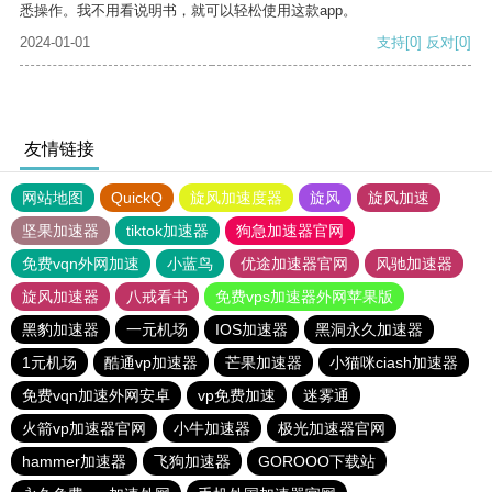
悉操作。我不用看说明书，就可以轻松使用这款app。
2024-01-01
支持
[0]
反对
[0]
友情链接
网站地图
QuickQ
旋风加速度器
旋风
旋风加速
坚果加速器
tiktok加速器
狗急加速器官网
免费vqn外网加速
小蓝鸟
优途加速器官网
风驰加速器
旋风加速器
八戒看书
免费vps加速器外网苹果版
黑豹加速器
一元机场
IOS加速器
黑洞永久加速器
1元机场
酷通vp加速器
芒果加速器
小猫咪ciash加速器
免费vqn加速外网安卓
vp免费加速
迷雾通
火箭vp加速器官网
小牛加速器
极光加速器官网
hammer加速器
飞狗加速器
GOROOO下载站