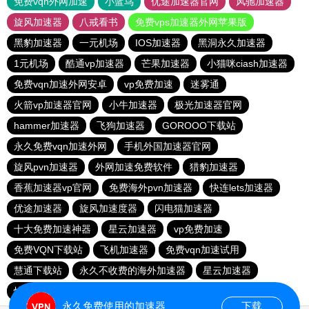
免费vqn外网加速
小蓝鸟
优途加速器官网
风驰加速器
旋风加速器
八戒看书
免费vps加速器外网苹果版
黑豹加速器
一元机场
IOS加速器
黑洞永久加速器
1元机场
酷通vp加速器
芒果加速器
小猫咪ciash加速器
免费vqn加速外网安卓
vp免费加速
迷雾通
火箭vp加速器官网
小牛加速器
极光加速器官网
hammer加速器
飞狗加速器
GOROOO下载站
永久免费vqn加速外网
手机外国加速器官网
旋风pvn加速器
外网加速免费软件
猎豹加速器
香蕉加速器vp官网
免费海外pvn加速器
快连lets加速器
优途加速器
旋风加速度器
闪电猫加速器
十大免费加速神器
星云加速器
vp免费加速
免费VQN下载站
飞机加速器
免费vqn加速试用
慧通下载站
永久不收费的海外加速器
星云加速器
快喵vpv加速器
小牛vp加速器
黑洞加速官网
永久免费使用的加速器
下载