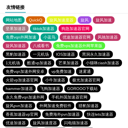
友情链接
网站地图
QuickQ
旋风加速度器
旋风
旋风加速
坚果加速器
tiktok加速器
狗急加速器官网
免费vqn外网加速
小蓝鸟
优途加速器官网
风驰加速器
旋风加速器
八戒看书
免费vps加速器外网苹果版
黑豹加速器
一元机场
IOS加速器
黑洞永久加速器
1元机场
酷通vp加速器
芒果加速器
小猫咪ciash加速器
免费vqn加速外网安卓
vp免费加速
迷雾通
火箭vp加速器官网
小牛加速器
极光加速器官网
hammer加速器
飞狗加速器
GOROOO下载站
永久免费vqn加速外网
手机外国加速器官网
旋风pvn加速器
外网加速免费软件
猎豹加速器
香蕉加速器vp官网
免费海外pvn加速器
快连lets加速器
优途加速器
旋风加速度器
闪电猫加速器