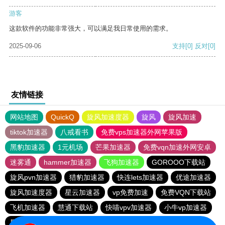
游客
这款软件的功能非常强大，可以满足我日常使用的需求。
2025-09-06
支持
[0]
反对
[0]
友情链接
网站地图
QuickQ
旋风加速度器
旋风
旋风加速
tiktok加速器
八戒看书
免费vps加速器外网苹果版
黑豹加速器
1元机场
芒果加速器
免费vqn加速外网安卓
迷雾通
hammer加速器
飞狗加速器
GOROOO下载站
旋风pvn加速器
猎豹加速器
快连lets加速器
优途加速器
旋风加速度器
星云加速器
vp免费加速
免费VQN下载站
飞机加速器
慧通下载站
快喵vpv加速器
小牛vp加速器
黑洞加速官网