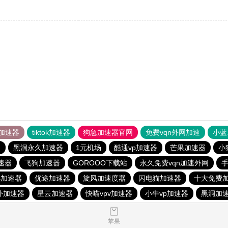
加速器
tiktok加速器
狗急加速器官网
免费vqn外网加速
小蓝
器
黑洞永久加速器
1元机场
酷通vp加速器
芒果加速器
小
加速器
飞狗加速器
GOROOO下载站
永久免费vqn加速外网
ts加速器
优途加速器
旋风加速度器
闪电猫加速器
十大免费
外加速器
星云加速器
快喵vpv加速器
小牛vp加速器
黑洞加
苹果