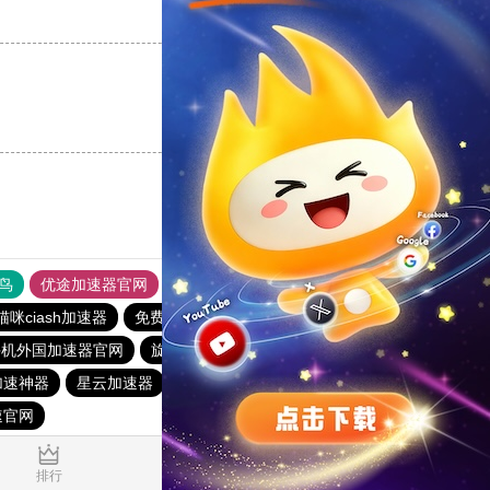
支持
[0]
反对
[0]
支持
[0]
反对
[0]
鸟
优途加速器官网
风驰加速器
旋风加速器
八戒看书
猫咪ciash加速器
免费vqn加速外网安卓
vp免费加速
迷雾通
手机外国加速器官网
旋风pvn加速器
外网加速免费软件
加速神器
星云加速器
vp免费加速
免费VQN下载站
速官网
1.041365s
排行
推荐